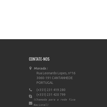
CONTATE-NOS
Morada :
Rua Leonardo Lopes, nº16
3060-191 CANTANHEDE
PORTUGAL
(+351) 231 419 280
(+351) 231 420 799
(Chamada para a rede fixa
Nacional)