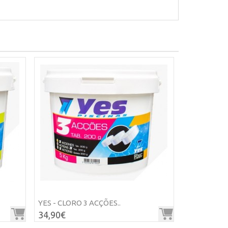
YES - CLORO 3 ACÇÕES..
YES - FLOCU
34,90€
13,00€