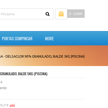
0 - 0,00€
PORTAS COMPINCAR
MORE
A - DELSACLOR 90% GRANULADO, BALDE 5KG (PISCINA)
GRANULADO, BALDE 5KG (PISCINA)
24
tente
uni
29,27€