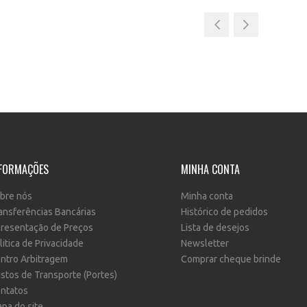
FORMAÇÕES
MINHA CONTA
bre nós
Minha conta
ansferências Bancárias
Histórico de pedidos
resentação de Preços
Lista de desejos
litica de Privacidade
Newsletter
ntro Arbitragem
Comprar cheque brinde
stos de Transporte (Portes)
ntatos
pa do site