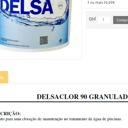
3 ou mais 36,00€
Qtd
Compr
ão