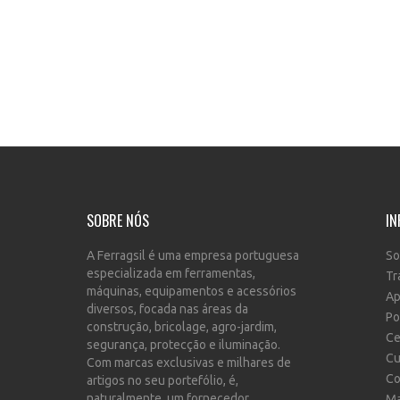
SOBRE NÓS
IN
A Ferragsil é uma empresa portuguesa
So
especializada em ferramentas,
Tr
máquinas, equipamentos e acessórios
Ap
diversos, focada nas áreas da
Po
construção, bricolage, agro-jardim,
Ce
segurança, protecção e iluminação.
Cu
Com marcas exclusivas e milhares de
Co
artigos no seu portefólio, é,
naturalmente, um fornecedor
Ma