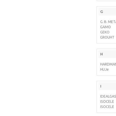
G
G. B. ME
GAMO
GEKO
GROUHT
H
HARDMA
HUJe
I
IDEALGA
ISOCELE
ISOCELE