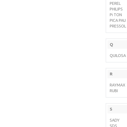
PEREL
PHILIPS
Pi TON
PICA PAU
PRESSOL
Q
QUILOSA
R
RAYMAX
RUBI
S
SADY
SDS