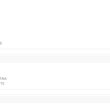
TE
TINA
NTE