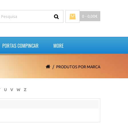
0 - 0,00€
PORTAS COMPINCAR
MORE
PRODUTOS POR MARCA
T
U
V
W
Z