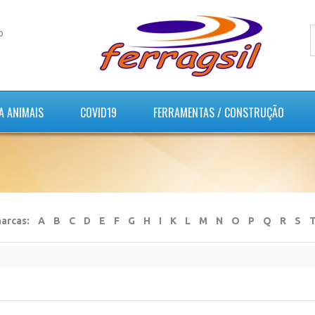
o
A ANIMAIS
COVID19
FERRAMENTAS / CONSTRUÇÃO
marcas:
A
B
C
D
E
F
G
H
I
K
L
M
N
O
P
Q
R
S