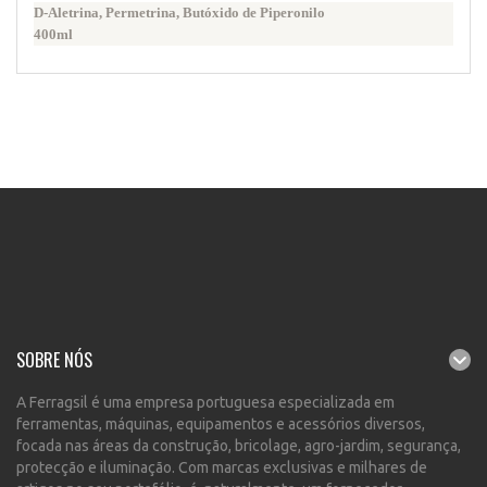
D-Aletrina, Permetrina, Butóxido de Piperonilo
400ml
SOBRE NÓS
A Ferragsil é uma empresa portuguesa especializada em
ferramentas, máquinas, equipamentos e acessórios diversos,
focada nas áreas da construção, bricolage, agro-jardim, segurança,
protecção e iluminação. Com marcas exclusivas e milhares de