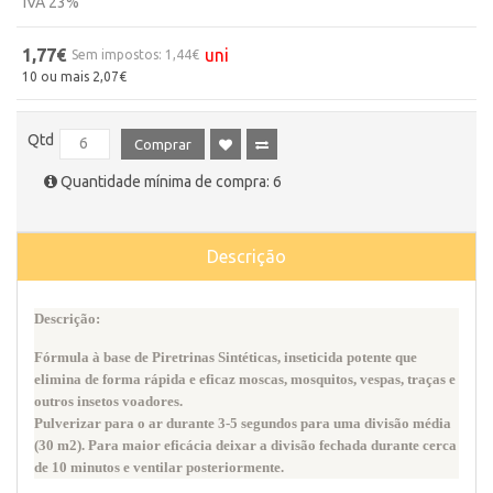
IVA 23%
1,77€
uni
Sem impostos: 1,44€
10 ou mais 2,07€
Qtd
Comprar
Quantidade mínima de compra: 6
Descrição
Descrição:
Fórmula à base de Piretrinas Sintéticas, inseticida potente que
elimina de forma rápida e eficaz moscas, mosquitos, vespas, traças e
outros insetos voadores.
Pulverizar para o ar durante 3-5 segundos para uma divisão média
(30 m2). Para maior eficácia deixar a divisão fechada durante cerca
de 10 minutos e ventilar posteriormente.