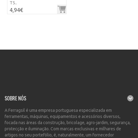
T5..
4,94€
SOBRE NÓS
A Ferragsil é uma empresa portuguesa especializada em
ferramentas, máquinas, equipamentos e acessórios diversos,
focada nas áreas da construção, bricolage, agro-jardim, segurança,
protecção e iluminação. Com marcas exclusivas e milhares de
artigos no seu portefólio, é, naturalmente, um fornecedor