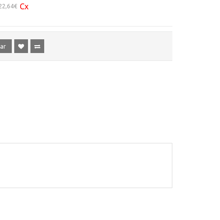
Cx
22,64€
ar