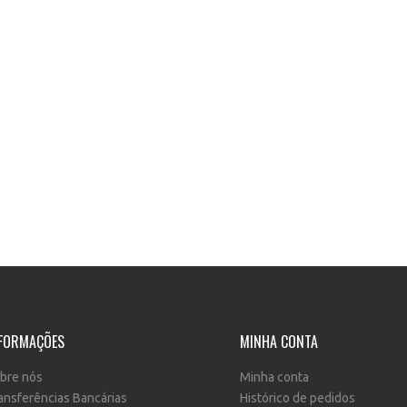
FORMAÇÕES
MINHA CONTA
bre nós
Minha conta
ansferências Bancárias
Histórico de pedidos