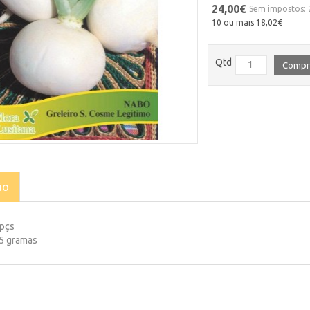
24,00€
Sem impostos: 
10 ou mais 18,02€
Qtd
Compr
ão
 pçs
25 gramas