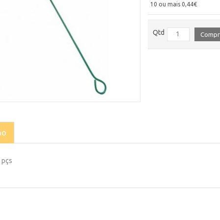
10 ou mais 0,44€
Qtd
Compr
ão
 pçs