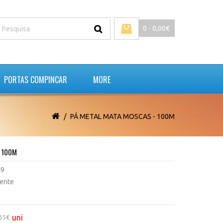
0 - 0,00€
PORTAS COMPINCAR
MORE
PÁ METAL MATA MOSCAS - 100M
- 100M
49
tente
uni
,65€