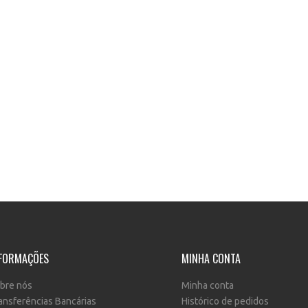
FORMAÇÕES
MINHA CONTA
bre nós
Minha conta
ansferências Bancárias
Histórico de pedidos