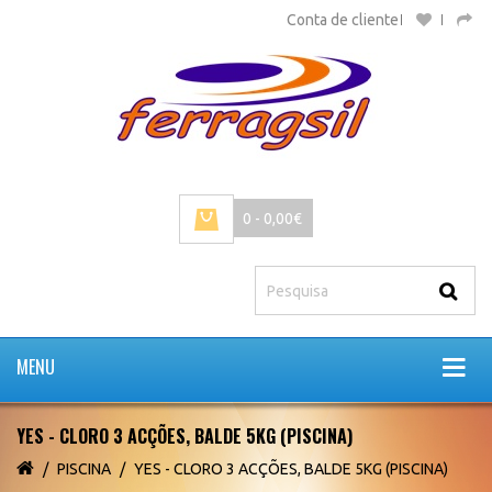
Conta de cliente
0 - 0,00€
MENU
YES - CLORO 3 ACÇÕES, BALDE 5KG (PISCINA)
PISCINA
YES - CLORO 3 ACÇÕES, BALDE 5KG (PISCINA)