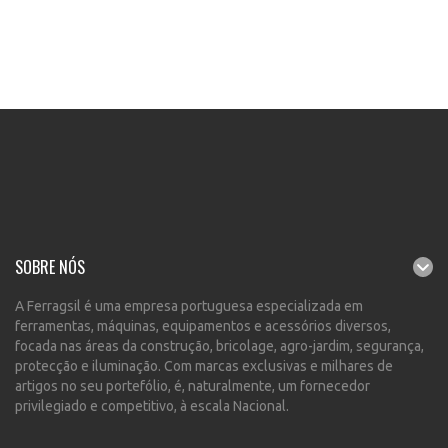
SOBRE NÓS
A Ferragsil é uma empresa portuguesa especializada em
ferramentas, máquinas, equipamentos e acessórios diversos,
focada nas áreas da construção, bricolage, agro-jardim, segurança,
protecção e iluminação. Com marcas exclusivas e milhares de
artigos no seu portefólio, é, naturalmente, um fornecedor
privilegiado e competitivo, à escala Nacional.