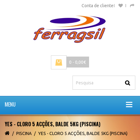
Conta de cliente
0 - 0,00€
MENU
YES - CLORO 5 ACÇÕES, BALDE 5KG (PISCINA)
PISCINA
YES - CLORO 5 ACÇÕES, BALDE 5KG (PISCINA)