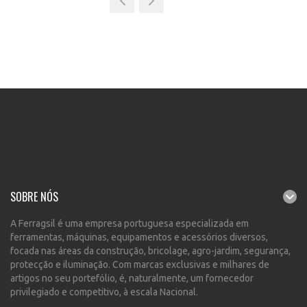
SOBRE NÓS
A Ferragsil é uma empresa portuguesa especializada em
ferramentas, máquinas, equipamentos e acessórios diversos,
focada nas áreas da construção, bricolage, agro-jardim, segurança,
protecção e iluminação. Com marcas exclusivas e milhares de
artigos no seu portefólio, é, naturalmente, um fornecedor
privilegiado e competitivo, à escala Nacional.