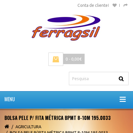
Conta de cliente
0 - 0,00€
MENU
BOLSA PELE P/ FITA MÉTRICA BPMT 8-10M 195.0033
AGRICULTURA
BOLSA PELE P/ FITA MÉTRICA BPMT 8-10M 195.0033