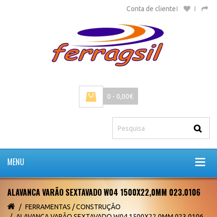
Conta de cliente
0 - 0,00€
MENU
ALAVANCA VARÃO SEXTAVADO W04 1500X22,0MM 023.0106
FERRAMENTAS / CONSTRUÇÃO
ALAVANCA VARÃO SEXTAVADO W04 1500X22,0MM 023.0106