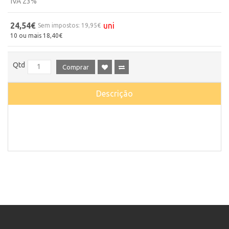
IVA 23%
24,54€
uni
Sem impostos: 19,95€
10 ou mais 18,40€
Qtd
Comprar
Descrição