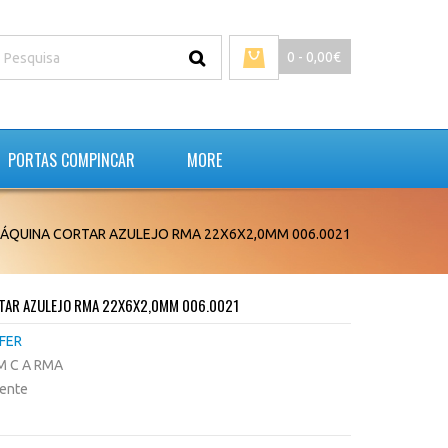
0 - 0,00€
PORTAS COMPINCAR
MORE
MÁQUINA CORTAR AZULEJO RMA 22X6X2,0MM 006.0021
RTAR AZULEJO RMA 22X6X2,0MM 006.0021
FER
 M C A RMA
tente