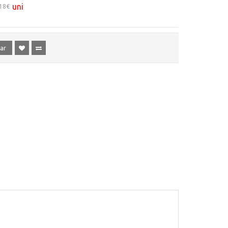
uni
,18€
ar