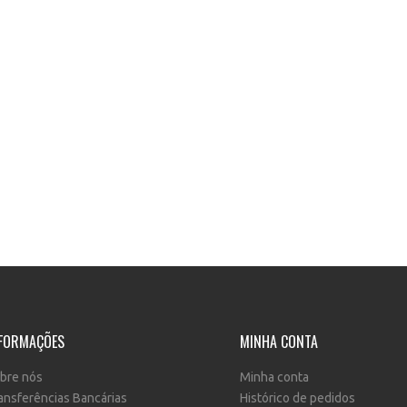
FORMAÇÕES
MINHA CONTA
bre nós
Minha conta
ansferências Bancárias
Histórico de pedidos