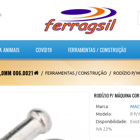
o
A ANIMAIS
COVID19
FERRAMENTAS / CONSTRUÇÃO
2,0MM 006.0021
FERRAMENTAS / CONSTRUÇÃO
RODÍZIO P/ 
RODÍZIO P/ MÁQUINA CO
Marca:
MAC
Modelo:
R P/
Disponibilidade:
Exis
IVA 23%