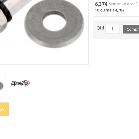
6,37€
Sem impostos: 5
10 ou mais 4,78€
Qtd
Compr
ão