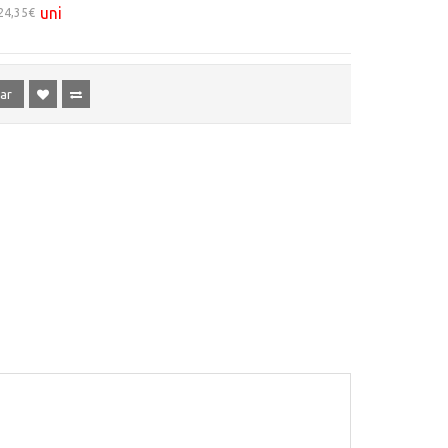
uni
24,35€
ar