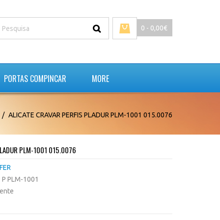
0 - 0,00€
PORTAS COMPINCAR
MORE
ALICATE CRAVAR PERFIS PLADUR PLM-1001 015.0076
PLADUR PLM-1001 015.0076
FER
P P PLM-1001
tente