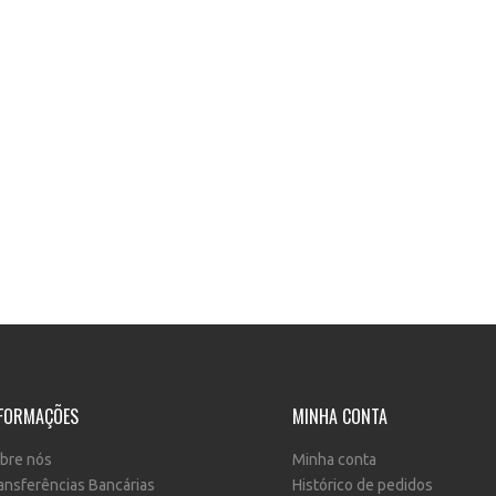
FORMAÇÕES
MINHA CONTA
bre nós
Minha conta
ansferências Bancárias
Histórico de pedidos