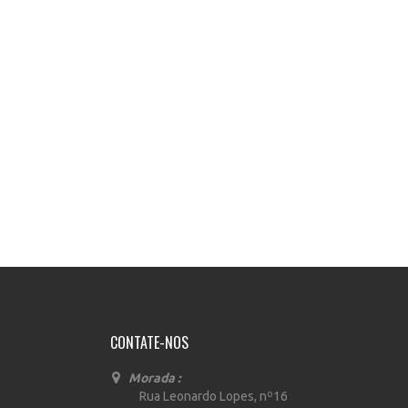
CONTATE-NOS
Morada :
Rua Leonardo Lopes, nº16