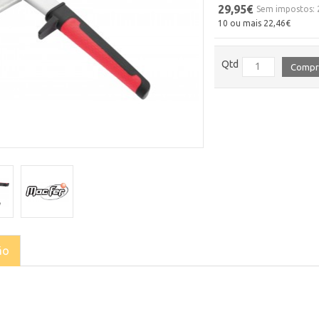
29,95€
Sem impostos: 
10 ou mais 22,46€
Qtd
Compr
ão