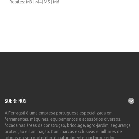
Rebites: M3 | M4| M5 | M6
SOBRE NÓS
A Ferragsil é uma empresa portuguesa especializada em
ferramentas, máquinas, equipamentos e acessórios diversos,
focada nas áreas da construção, bricolage, agro-jardim, segurança,
protecção e iluminação. Com marcas exclusivas e milhares de
artigos no seu portefólio, é, naturalmente, um fornecedor