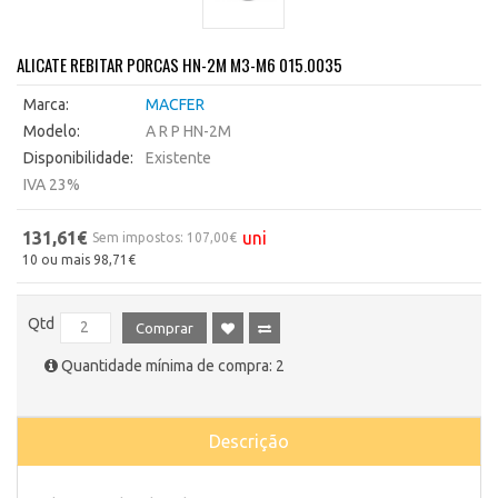
ALICATE REBITAR PORCAS HN-2M M3-M6 015.0035
Marca:
MACFER
Modelo:
A R P HN-2M
Disponibilidade:
Existente
IVA 23%
131,61€
uni
Sem impostos: 107,00€
10 ou mais 98,71€
Qtd
Comprar
Quantidade mínima de compra: 2
Descrição