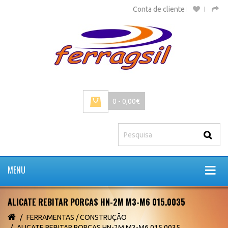
Conta de cliente
0 - 0,00€
MENU
ALICATE REBITAR PORCAS HN-2M M3-M6 015.0035
FERRAMENTAS / CONSTRUÇÃO
ALICATE REBITAR PORCAS HN-2M M3-M6 015.0035