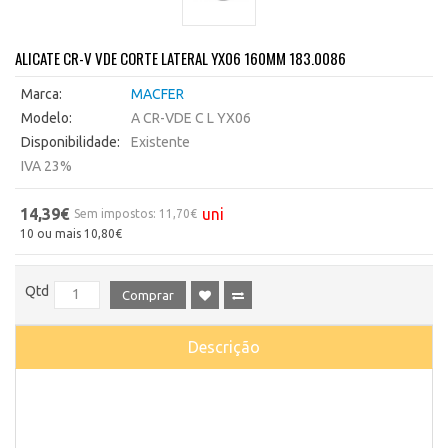
ALICATE CR-V VDE CORTE LATERAL YX06 160MM 183.0086
Marca:
MACFER
Modelo:
A CR-VDE C L YX06
Disponibilidade:
Existente
IVA 23%
14,39€
uni
Sem impostos: 11,70€
10 ou mais 10,80€
Qtd
Comprar
Descrição