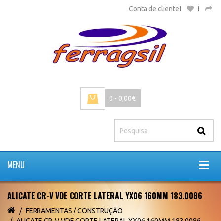
Conta de cliente
0 - 0,00€
MENU
ALICATE CR-V VDE CORTE LATERAL YX06 160MM 183.0086
FERRAMENTAS / CONSTRUÇÃO
ALICATE CR-V VDE CORTE LATERAL YX06 160MM 183.0086