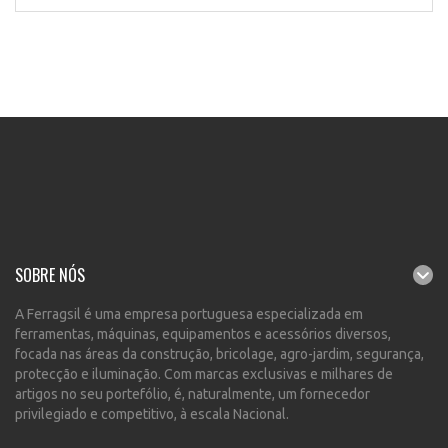
SOBRE NÓS
A Ferragsil é uma empresa portuguesa especializada em
ferramentas, máquinas, equipamentos e acessórios diversos,
focada nas áreas da construção, bricolage, agro-jardim, segurança,
protecção e iluminação. Com marcas exclusivas e milhares de
artigos no seu portefólio, é, naturalmente, um fornecedor
privilegiado e competitivo, à escala Nacional.