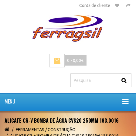
Conta de cliente
0 - 0,00€
MENU
ALICATE CR-V BOMBA DE ÁGUA CVS20 250MM 183.0016
FERRAMENTAS / CONSTRUÇÃO
ALICATE CR-V BOMBA DE ÁGUA CVS20 250MM 183.0016