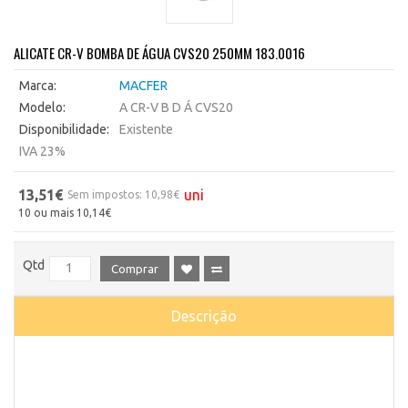
ALICATE CR-V BOMBA DE ÁGUA CVS20 250MM 183.0016
Marca:
MACFER
Modelo:
A CR-V B D Á CVS20
Disponibilidade:
Existente
IVA 23%
13,51€
uni
Sem impostos: 10,98€
10 ou mais 10,14€
Qtd
Comprar
Descrição