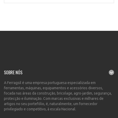
SOBRE NÓS
A Ferragsil é uma empresa portuguesa especializada em
ferramentas, máquinas, equipamentos e acessórios diversos,
focada nas áreas da construção, bricolage, agro-jardim, segurança,
protecção e iluminação. Com marcas exclusivas e milhares de
artigos no seu portefólio, é, naturalmente, um fornecedor
privilegiado e competitivo, à escala Nacional.