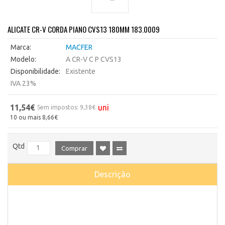
ALICATE CR-V CORDA PIANO CVS13 180MM 183.0009
Marca:
MACFER
Modelo:
A CR-V C P CVS13
Disponibilidade:
Existente
IVA 23%
11,54€
uni
Sem impostos: 9,38€
10 ou mais 8,66€
Qtd
Comprar
Descrição