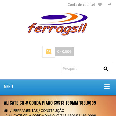
Conta de cliente
0 - 0,00€
MENU
ALICATE CR-V CORDA PIANO CVS13 180MM 183.0009
FERRAMENTAS / CONSTRUÇÃO
ALICATE CR-V CORDA PIANO CVS13 180MM 183.0009