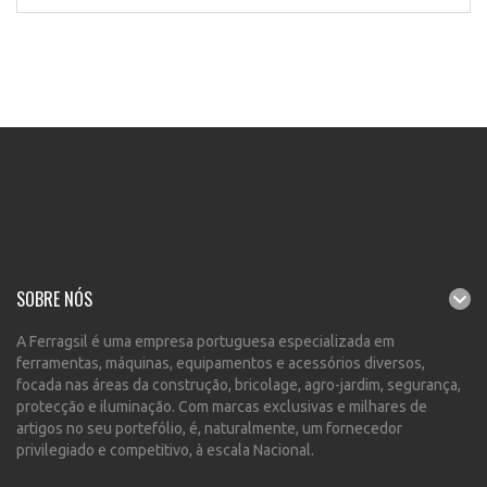
SOBRE NÓS
A Ferragsil é uma empresa portuguesa especializada em
ferramentas, máquinas, equipamentos e acessórios diversos,
focada nas áreas da construção, bricolage, agro-jardim, segurança,
protecção e iluminação. Com marcas exclusivas e milhares de
artigos no seu portefólio, é, naturalmente, um fornecedor
privilegiado e competitivo, à escala Nacional.