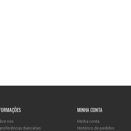
FORMAÇÕES
MINHA CONTA
bre nós
Minha conta
ansferências Bancárias
Histórico de pedidos