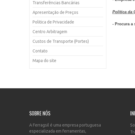
Transferências Bancárias
Política da
Apresentação de Preços
Politica de Privacidade
- Procura a
Centro Arbitragem
Custos de Transporte (Portes)
Contato
Mapa do site
SOBRE NÓS
IN
A Ferragsil é uma empresa portuguesa
So
especializada em ferramentas,
Tr