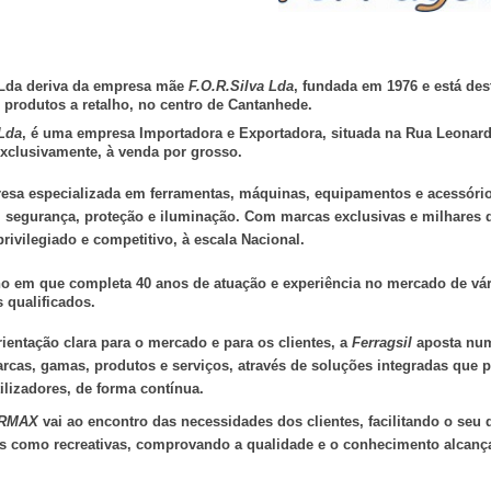
da deriva da empresa mãe
F.O.R.Silva Lda
, fundada em 1976 e está des
s produtos a retalho, no centro de Cantanhede.
 Lda
, é uma empresa Importadora e Exportadora, situada na Rua Leonard
exclusivamente, à venda por grosso.
sa especializada em ferramentas, máquinas, equipamentos e acessórios 
, segurança, proteção e iluminação. Com marcas exclusivas e milhares d
rivilegiado e competitivo, à escala Nacional.
o em que completa 40 anos de atuação e experiência no mercado de vár
 qualificados.
entação clara para o mercado e para os clientes, a
Ferragsil
aposta numa
rcas, gamas, produtos e serviços, através de soluções integradas que 
tilizadores, de forma contínua.
RMAX
vai ao encontro das necessidades dos clientes, facilitando o seu di
is como recreativas, comprovando a qualidade e o conhecimento alcanç