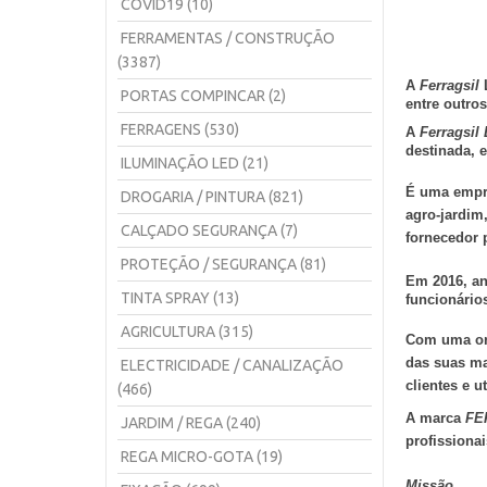
COVID19 (10)
FERRAMENTAS / CONSTRUÇÃO
(3387)
A
Ferragsil
L
PORTAS COMPINCAR (2)
entre outro
FERRAGENS (530)
A
Ferragsil
destinada, 
ILUMINAÇÃO LED (21)
É uma empre
DROGARIA / PINTURA (821)
agro-jardim
CALÇADO SEGURANÇA (7)
fornecedor p
PROTEÇÃO / SEGURANÇA (81)
Em 2016, an
TINTA SPRAY (13)
funcionários
AGRICULTURA (315)
Com uma ori
das suas ma
ELECTRICIDADE / CANALIZAÇÃO
clientes e u
(466)
A marca
FE
JARDIM / REGA (240)
profissiona
REGA MICRO-GOTA (19)
Missão