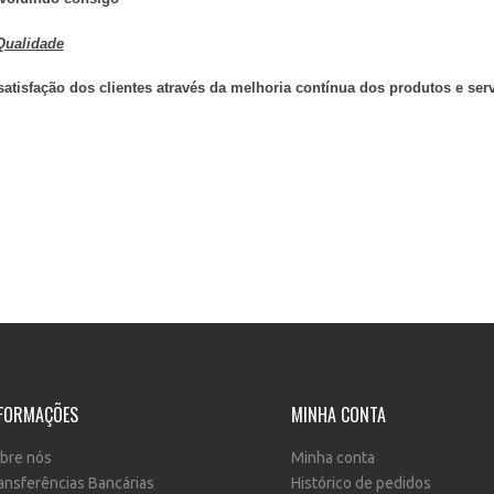
 Qualidade
 satisfação dos clientes através da melhoria contínua dos produtos e se
FORMAÇÕES
MINHA CONTA
bre nós
Minha conta
ansferências Bancárias
Histórico de pedidos