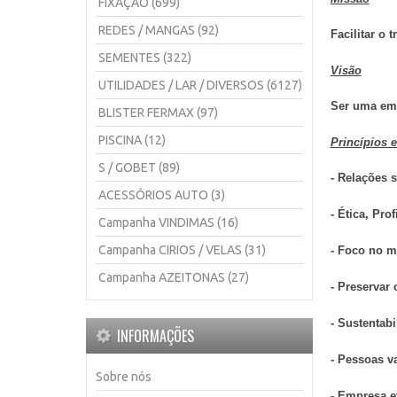
FIXAÇÃO (699)
REDES / MANGAS (92)
Facilitar o 
SEMENTES (322)
Visão
UTILIDADES / LAR / DIVERSOS (6127)
Ser uma emp
BLISTER FERMAX (97)
PISCINA (12)
Princípios 
S / GOBET (89)
- Relações 
ACESSÓRIOS AUTO (3)
- Ética, Pr
Campanha VINDIMAS (16)
Campanha CIRIOS / VELAS (31)
- Foco no m
Campanha AZEITONAS (27)
- Preservar
- Sustentab
INFORMAÇÕES
- Pessoas v
Sobre nós
- Empresa 