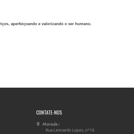
rviços, aperfeiçoando e valorizando o ser humano.
CONTATE-NOS
Morada :
Rua Leonardo Lopes, nº16