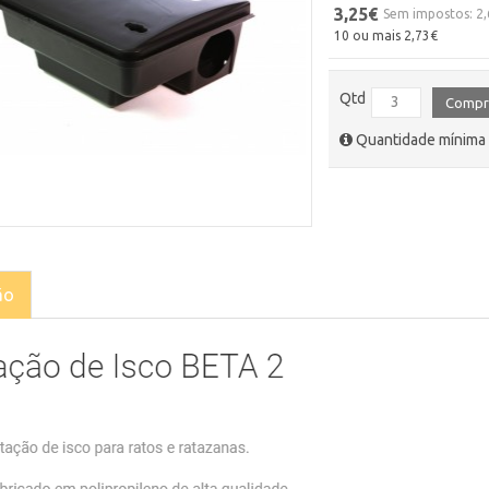
3,25€
Sem impostos: 2
10 ou mais 2,73€
Qtd
Compr
Quantidade mínima 
ão