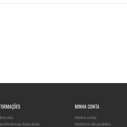
FORMAÇÕES
MINHA CONTA
bre nós
Minha conta
ansferências Bancárias
Histórico de pedidos