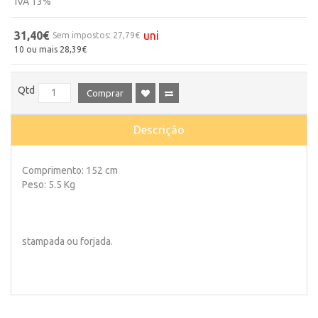
IVA 13%
31,40€
uni
Sem impostos: 27,79€
10 ou mais 28,39€
Qtd
Comprar
Descrição
Comprimento: 152 cm
Peso: 5.5 Kg
stampada ou forjada.