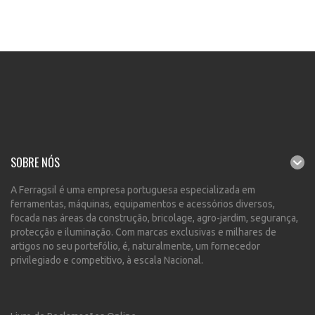
SOBRE NÓS
A Ferragsil é uma empresa portuguesa especializada em
ferramentas, máquinas, equipamentos e acessórios diversos,
focada nas áreas da construção, bricolage, agro-jardim, segurança,
protecção e iluminação. Com marcas exclusivas e milhares de
artigos no seu portefólio, é, naturalmente, um fornecedor
privilegiado e competitivo, à escala Nacional.