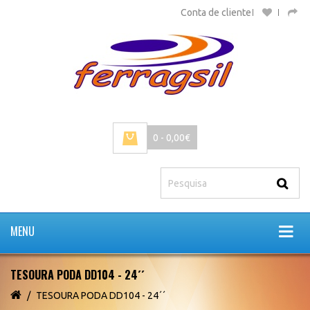
Conta de cliente
0 - 0,00€
MENU
TESOURA PODA DD104 - 24´´
TESOURA PODA DD104 - 24´´