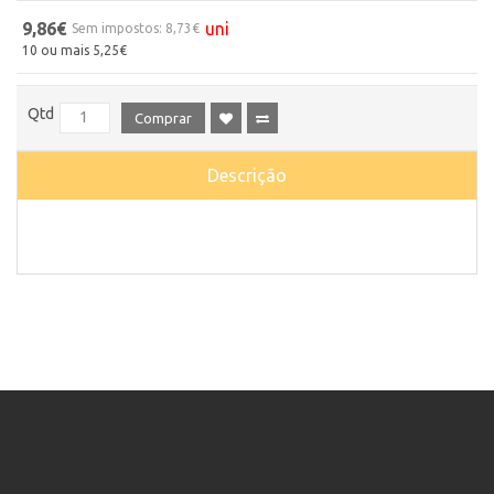
9,86€
uni
Sem impostos: 8,73€
10 ou mais 5,25€
Qtd
Comprar
Descrição