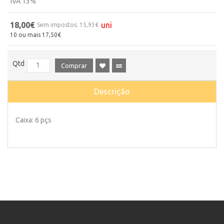
IVA 13%
18,00€
uni
Sem impostos: 15,93€
10 ou mais 17,50€
Qtd
Comprar
Descrição
Caixa: 6 pçs