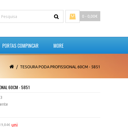
0 - 0,00€
PORTAS COMPINCAR
MORE
TESOURA PODA PROFISSIONAL 60CM - 5851
ONAL 60CM - 5851
93
tente
uni
19,84€