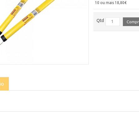
10 ou mais 18,80€
Qtd
Compr
ão