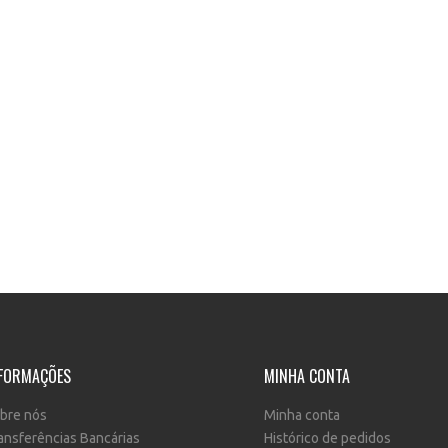
FORMAÇÕES
MINHA CONTA
bre nós
Minha conta
ansferências Bancárias
Histórico de pedidos