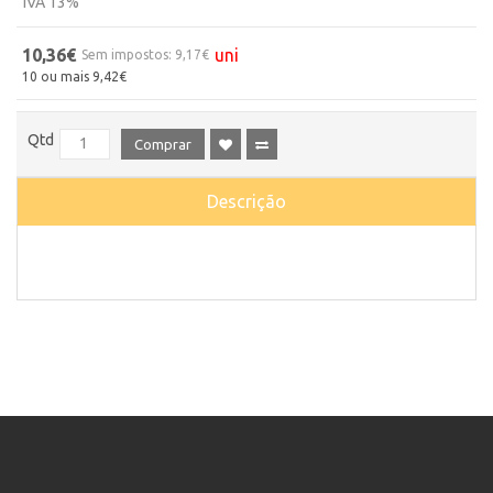
IVA 13%
10,36€
uni
Sem impostos: 9,17€
10 ou mais 9,42€
Qtd
Comprar
Descrição