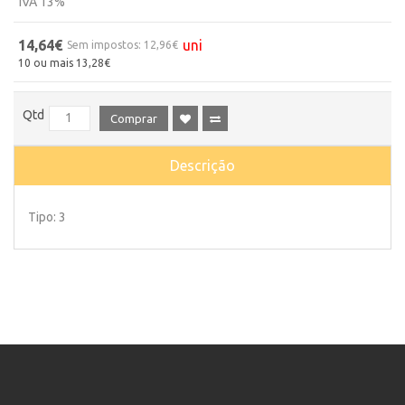
IVA 13%
14,64€
uni
Sem impostos: 12,96€
10 ou mais 13,28€
Qtd
Comprar
Descrição
Tipo: 3