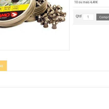
10 ou mais 4,40€
Qtd
Compr
ão