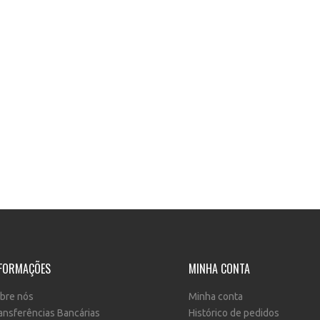
FORMAÇÕES
MINHA CONTA
bre nós
Minha conta
ansferências Bancárias
Histórico de pedidos