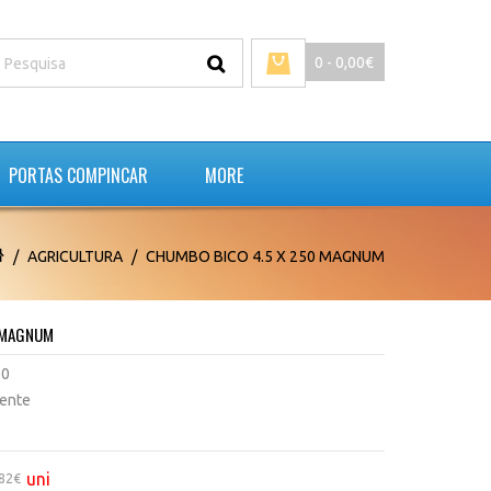
0 - 0,00€
PORTAS COMPINCAR
MORE
AGRICULTURA
CHUMBO BICO 4.5 X 250 MAGNUM
0 MAGNUM
50
tente
uni
,82€