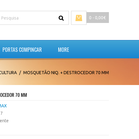
0 - 0,00€
PORTAS COMPINCAR
MORE
CULTURA
MOSQUETÃO NIQ. + DESTROCEDOR 70 MM
ROCEDOR 70 MM
MAX
27
tente