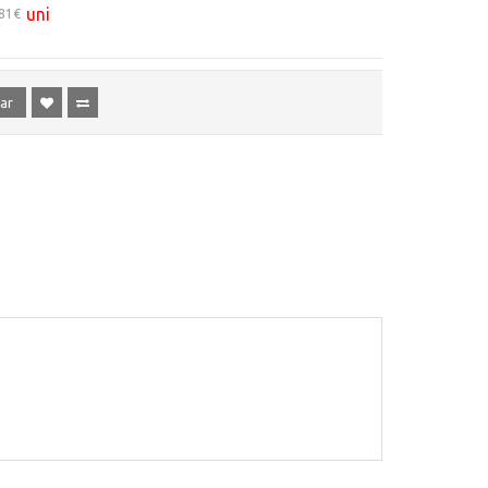
uni
,81€
ar