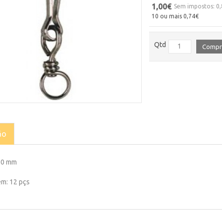
1,00€
Sem impostos: 0
10 ou mais 0,74€
Qtd
Compr
ão
70 mm
m: 12 pçs