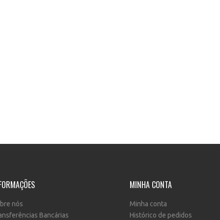
FORMAÇÕES
MINHA CONTA
bre nós
Minha conta
ansferências Bancárias
Histórico de pedidos