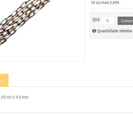
10 ou mais 3,69€
Qtd
Compr
Quantidade mínima 
ão
.00 mt x 4.0 mm