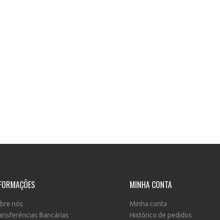
FORMAÇÕES
MINHA CONTA
bre nós
Minha conta
ansferências Bancárias
Histórico de pedidos