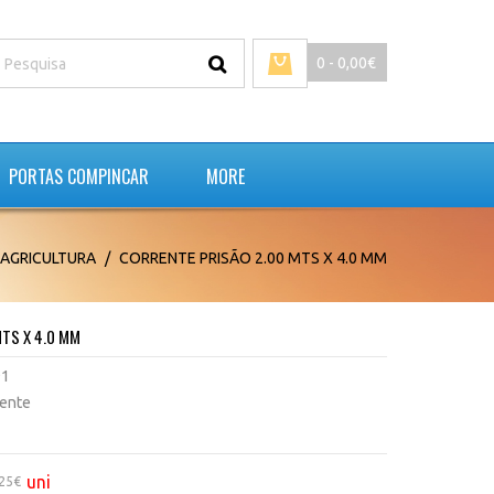
0 - 0,00€
PORTAS COMPINCAR
MORE
AGRICULTURA
CORRENTE PRISÃO 2.00 MTS X 4.0 MM
MTS X 4.0 MM
91
tente
uni
,25€