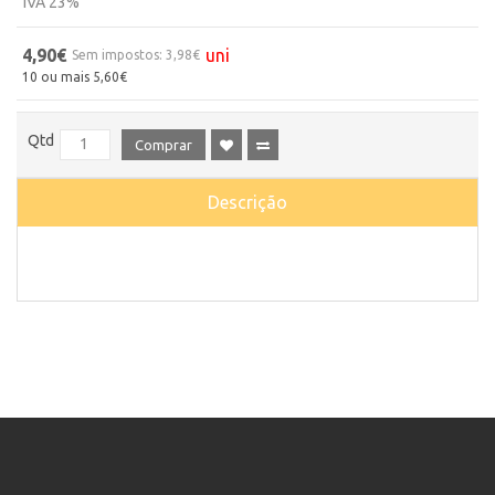
IVA 23%
4,90€
uni
Sem impostos: 3,98€
10 ou mais 5,60€
Qtd
Comprar
Descrição