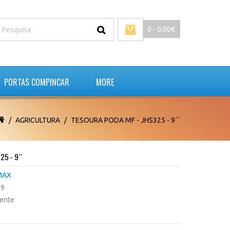
0 - 0,00€
PORTAS COMPINCAR
MORE
AGRICULTURA
TESOURA PODA MF - JHS325 - 9´´
5 - 9´´
MAX
99
tente