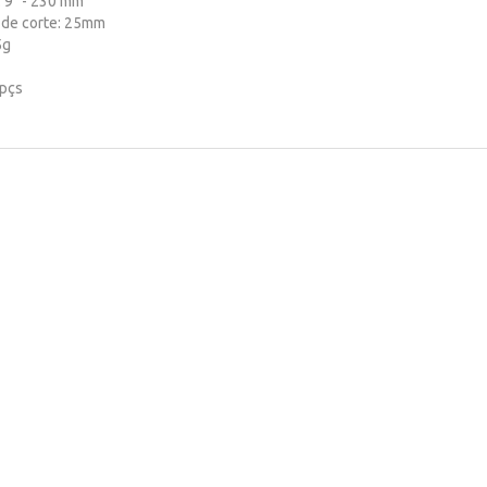
 9" - 230 mm
 de corte: 25mm
5g
 pçs