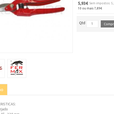
5,93€
Sem impostos: 5
10 ou mais 7,89€
Qtd
Compr
ão
RISTICAS:
orjado