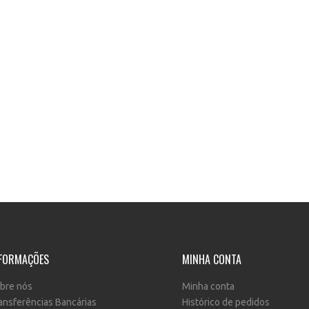
FORMAÇÕES
MINHA CONTA
bre nós
Minha conta
ansferências Bancárias
Histórico de pedidos