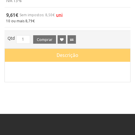
IVA 13%
9,61€
uni
Sem impostos: 8,50€
10 ou mais 8,79€
Qtd
Comprar
Descrição