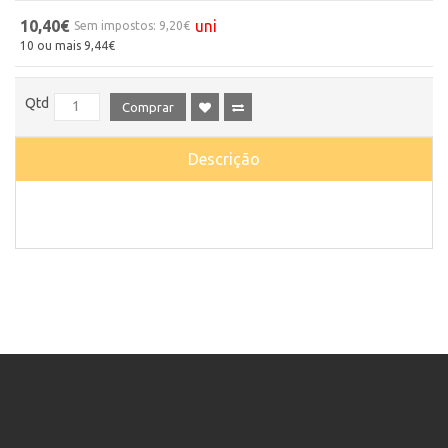
10,40€
uni
Sem impostos: 9,20€
10 ou mais 9,44€
Qtd
Comprar
Descrição