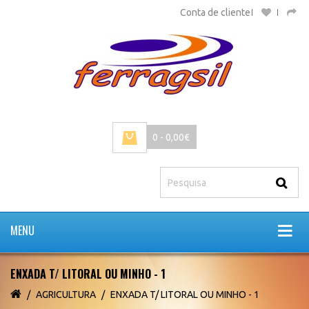
Conta de cliente
0 - 0,00€
MENU
ENXADA T/ LITORAL OU MINHO - 1
AGRICULTURA
ENXADA T/ LITORAL OU MINHO - 1