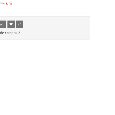
uni
,66€
ar
de compra: 2