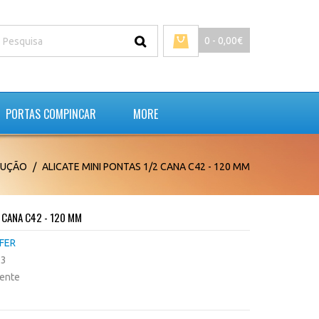
0 - 0,00€
PORTAS COMPINCAR
MORE
RUÇÃO
ALICATE MINI PONTAS 1/2 CANA C42 - 120 MM
2 CANA C42 - 120 MM
FER
73
tente