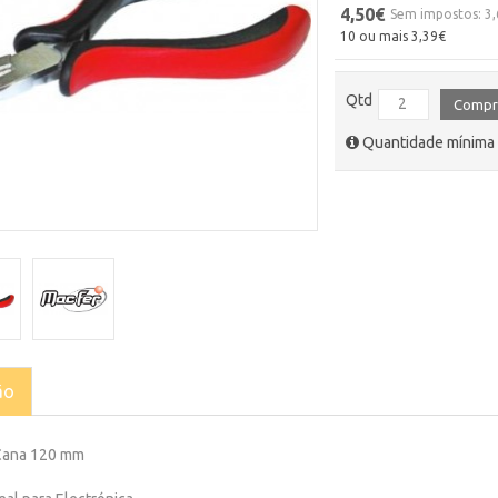
4,50€
Sem impostos: 3
10 ou mais 3,39€
Qtd
Compr
Quantidade mínima 
ão
Cana 120 mm