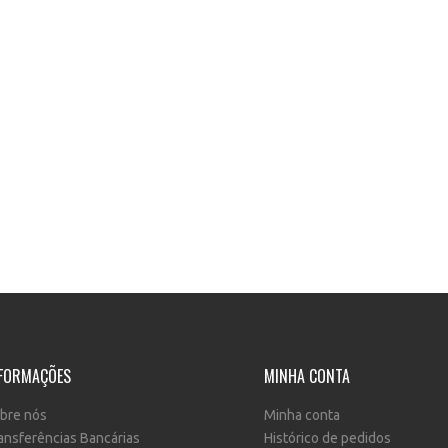
FORMAÇÕES
MINHA CONTA
bre nós
Minha conta
ansferências Bancárias
Histórico de pedidos