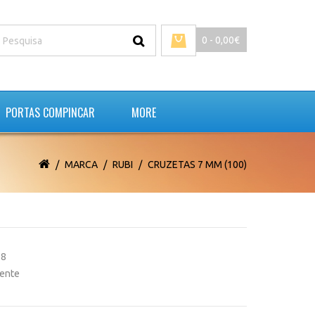
0 - 0,00€
PORTAS COMPINCAR
MORE
MARCA
RUBI
CRUZETAS 7 MM (100)
28
tente