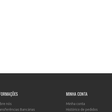
FORMAÇÕES
MINHA CONTA
bre nós
Minha conta
ansferências Bancárias
Histórico de pedidos