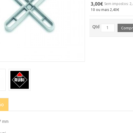
3,00€
Sem impostos: 2
10 ou mais 2,40€
Qtd
Compr
ão
 7 mm