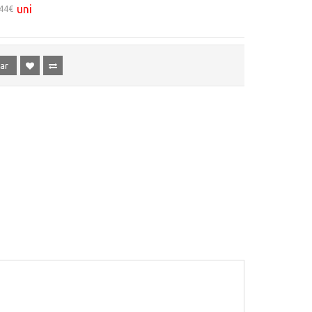
uni
,44€
ar