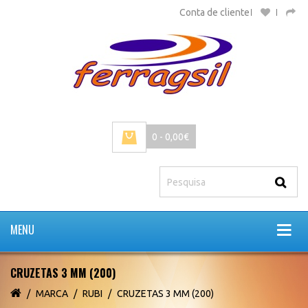
Conta de cliente
0 - 0,00€
MENU
CRUZETAS 3 MM (200)
MARCA
RUBI
CRUZETAS 3 MM (200)