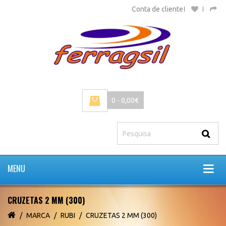
Conta de cliente
0 - 0,00€
MENU
CRUZETAS 2 MM (300)
MARCA
RUBI
CRUZETAS 2 MM (300)