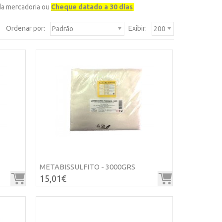
da mercadoria ou
Cheque datado a 30 dias
Ordenar por:
Exibir:
Padrão
200
METABISSULFITO - 3000GRS
15,01€