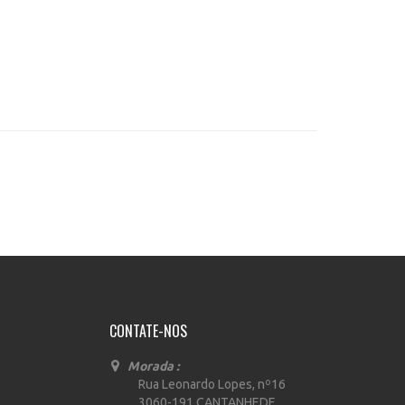
CONTATE-NOS
Morada :
Rua Leonardo Lopes, nº16
3060-191 CANTANHEDE