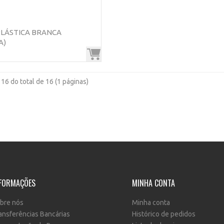
LÁSTICA BRANCA
A)
a 16 do total de 16 (1 páginas)
FORMAÇÕES
MINHA CONTA
bre nós
Minha conta
ansferências Bancárias
Histórico de pedidos