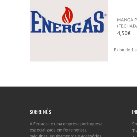
MANGA P
(FECHAD
4,50€
Exibir de 1 
SOBRE NÓS
IN
A Ferragsil é uma empresa portuguesa
So
especializada em ferramentas,
Tr
máquinas, equipamentos e acessórios